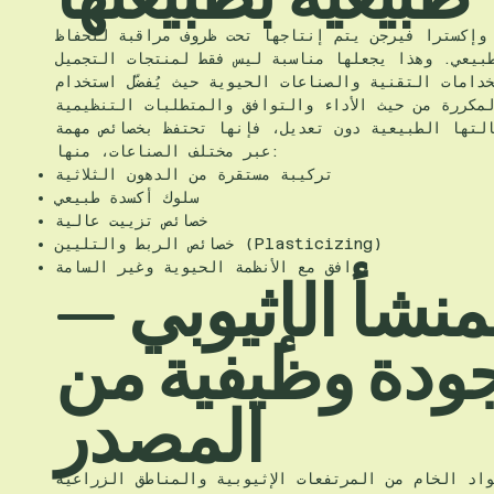
وإكسترا فيرجن يتم إنتاجها تحت ظروف مراقبة للحفاظ
بيعي. وهذا يجعلها مناسبة ليس فقط لمنتجات التجميل
خدامات التقنية والصناعات الحيوية حيث يُفضّل استخدام
لتها الطبيعية دون تعديل، فإنها تحتفظ بخصائص مهمة
عبر مختلف الصناعات، منها:
تركيبة مستقرة من الدهون الثلاثية
سلوك أكسدة طبيعي
خصائص تزييت عالية
خصائص الربط والتليين (Plasticizing)
توافق مع الأنظمة الحيوية وغير السامة
منشأ الإثيوبي —
ودة وظيفية من
المصدر
اد الخام من المرتفعات الإثيوبية والمناطق الزراعية