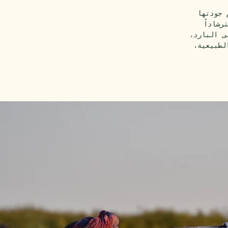
 جودتها
رشاداً
ى البارد،
لطبيعية،