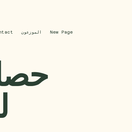
New Page
الموزعون
ntact
حصاد
ل