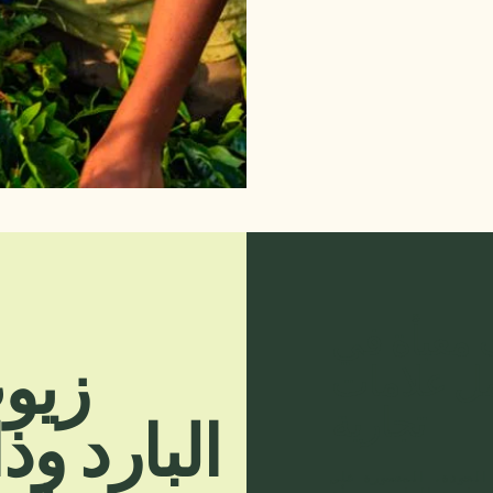
 معبأة في
زيو
ل علامات
تجارية
البارد و
الجودة، المعصورة على