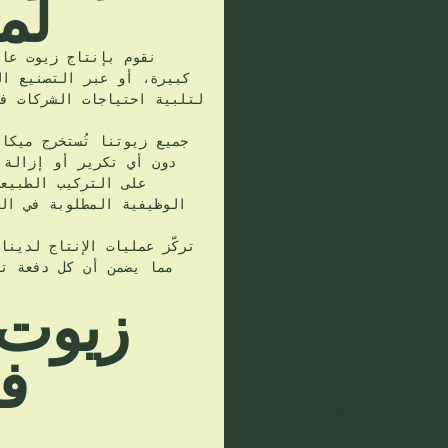
لم
لتجارية الخاصة، معبأة
زئة والتوزيع. مثالية
م، وللعلامات التجارية
يل التي تبحث عن زيوت
نقوم بإنتاج زيوت عال
كبيرة، أو عبر التصنيع ال
لتلبية احتياجات الشركات في
جميع زيوتنا تُستخرج ميكا
دون أي تكرير أو إزالة 
على التركيب الطبيعي
الوظيفية المطلوبة في ال
لة والتوريد
الصناعي
تركّز عمليات الإنتاج لدين
مما يضمن أن كل دفعة تل
زيوت 
ن زيوتنا المعصورة على
 تستخدمها كمكونات في
ناية الشخصية ومنتجات
ف
م بحاجة إلى زيت عالي
نتاج الضخم أو التصنيع
جملة تضمن لكم النقاء