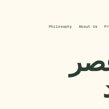
Philosophy
About Us
P
عصر