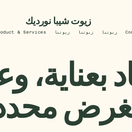
زيوت شيبا نورديك
Co
زيوتنا
زيوتنا
زيوتنا
roduct & Services
 بعناية، و
غرض محدد