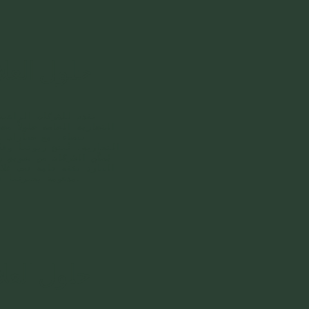
حلول العلا
نقدم للشركات الراغبة
التجارية الخاصة حلولاً مخ
بيضاء، مع خيارات م
التجارية. تُنتج زيوتنا وفقً
يُمكّن الشركات من تسويق 
البارد بثقة تامة تحت علا
مدعومة بخبرتنا في الإنتاج عالي الجودة.
حلول العلا