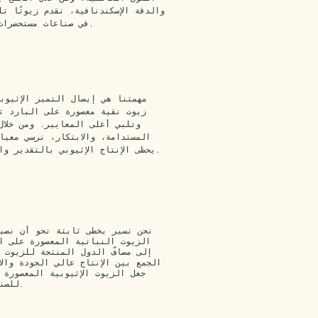
والدقة الإسكندنافية، نقدم زيوتًا ت
في صناعات مستحضرات التجميل والعناية بالصحة.
مهمتنا هي إيصال التميز الإثيوب
زيوت نقية معصورة على البارد ت
وتلبي أعلى المعايير. ومن خلال
المستدامة، والابتكار، نرسي معيار
يحظى الإنتاج الإثيوبي بالتقدير والاعتراف على الصعيد العالمي.
نحن نسير بخطى ثابتة نحو أن نصب
الزيوت النباتية المعصورة على ا
إلى مصافّ الدول المنتجة للزيوت 
الجمع بين الإنتاج عالي الجودة والا
جعل الزيوت الإثيوبية المعصورة 
للصناعات في جميع أنحاء العالم.