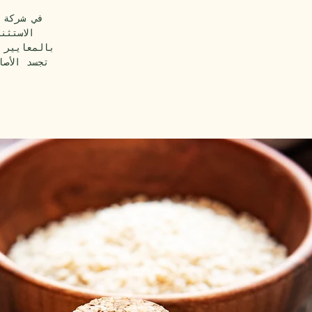
في شركة 
الاستثن
بالمعايير 
تجسد الأص