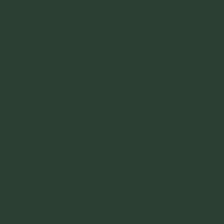
البارد، تحت علامتنا ا
وجاهزة للبيع بالتج
للمستهلكين المهتمين بصحته
الفاخرة في مجال التجم
نقية وخالية من الإضافات تحمل اسمًا موثوقًا.
التوريد بالجم
نُقدّم كميات كبيرة م
البارد للشركات التي
مستحضرات التجميل والع
الصحة والعافية. سواء كنت
الجودة باستمرار للإ
الحرفي، فإن إمداداتنا بال
والنضارة والموثوقية على نطاق واسع.