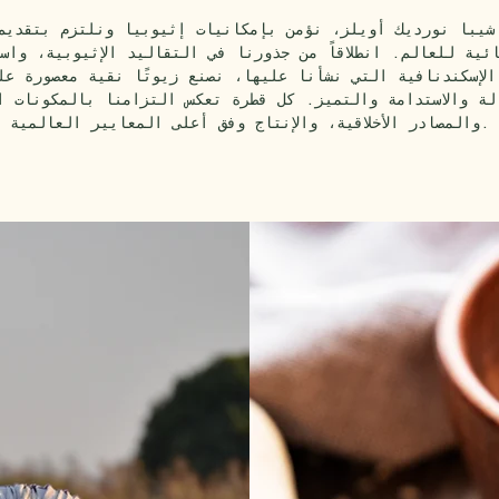
شيبا نورديك أويلز، نؤمن بإمكانيات إثيوبيا ونلتزم بتقديم
ائية للعالم. انطلاقاً من جذورنا في التقاليد الإثيوبية، واست
الإسكندنافية التي نشأنا عليها، نصنع زيوتًا نقية معصورة عل
الة والاستدامة والتميز. كل قطرة تعكس التزامنا بالمكونات ا
والمصادر الأخلاقية، والإنتاج وفق أعلى المعايير العالمية.