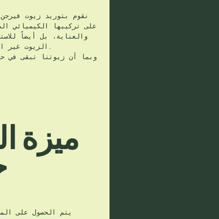
نقوم بتوريد زيوت فيرجن 
على تركيبها الكيميائي الط
والعناية، بل أيضاً للاست
مة البيضاء
الزيوت غير المكررة من حيث الأداء والتوافق والمتطلبات التنظيمية.
وبما أن زيوتنا تبقى في حا
 في البيع تحت علامتها
صصة تحمل علامات تجارية
رنة للتغليف والعلامات
ا لأعلى المعايير، مما
زيوت فاخرة معصورة على
متها التجارية الخاصة،
ميزة ال
ج
مة البيضاء
يتم الحصول على المو