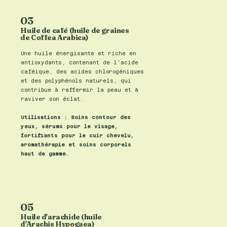
03
Huile de café (huile de graines
de Coffea Arabica)
Une huile énergisante et riche en
antioxydants, contenant de l'acide
caféique, des acides chlorogéniques
et des polyphénols naturels, qui
contribue à raffermir la peau et à
raviver son éclat.
Utilisations : Soins contour des
yeux, sérums pour le visage,
fortifiants pour le cuir chevelu,
aromathérapie et soins corporels
haut de gamme.
05
Huile d'arachide (huile
d'Arachis Hypogaea)