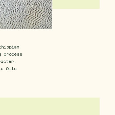
thiopian
g process
racter,
ic Oils