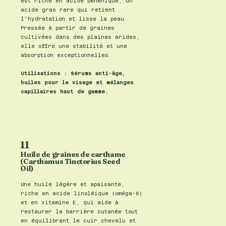
est riche en acide béhénique, un
acide gras rare qui retient
l'hydratation et lisse la peau.
Pressée à partir de graines
cultivées dans des plaines arides,
elle offre une stabilité et une
absorption exceptionnelles.
Utilisations : Sérums anti-âge,
huiles pour le visage et mélanges
capillaires haut de gamme.
11
Huile de graines de carthame
(Carthamus Tinctorius Seed
Oil)
Une huile légère et apaisante,
riche en acide linoléique (oméga-6)
et en vitamine E, qui aide à
restaurer la barrière cutanée tout
en équilibrant le cuir chevelu et