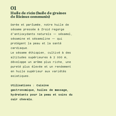
01
Huile de ricin (huile de graines
de Ricinus communis)
Dorée et parfumée, notre huile de
sésame pressée à froid regorge
d'antioxydants naturels — sésamol,
sésamine et sésamoline — qui
protègent la peau et la santé
cardiaque.
Le sésame éthiopien, cultivé à des
altitudes supérieures à 2 000 m,
développe un arôme plus riche, une
pureté plus élevée et un rendement
en huile supérieur aux variétés
asiatiques.
Utilisations : Cuisine
gastronomique, huiles de massage,
hydratants pour la peau et soins du
cuir chevelu.