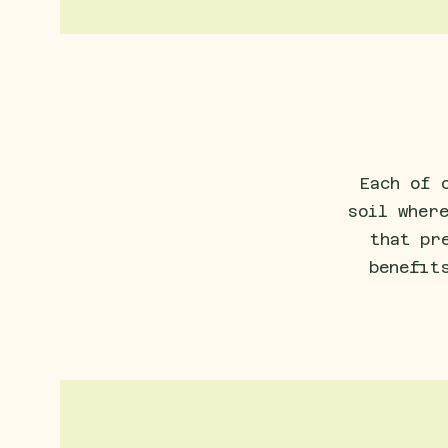
Each of 
soil wher
that pr
benefit