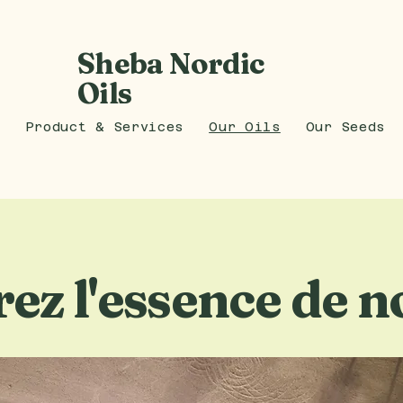
Sheba Nordic
Oils
s
Product & Services
Our Oils
Our Seeds
z l'essence de n